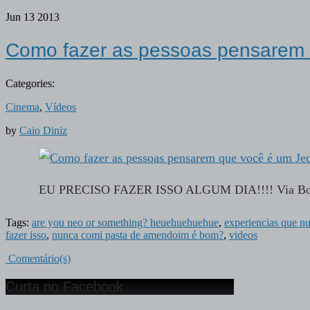
Jun
13
2013
Como fazer as pessoas pensarem 
Categories:
Cinema
,
Vídeos
by
Caio Diniz
EU PRECISO FAZER ISSO ALGUM DIA!!!! Via B
Tags:
are you neo or something? heuehuehuehue
,
experiencias que nu
fazer isso
,
nunca comi pasta de amendoim é bom?
,
videos
Comentário(s)
Curta no Facebook