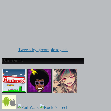
Tweets by @complexogeek
Parceiros