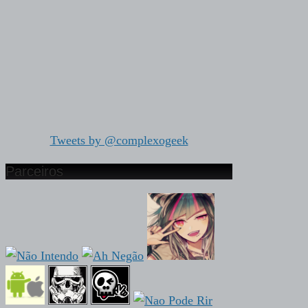
Tweets by @complexogeek
Parceiros