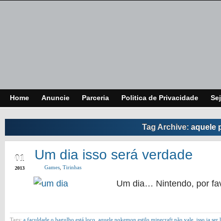
Home
Anuncie
Parceria
Politica de Privacidade
Sej
Tag Archive:
aquele 
MAY
Um dia isso será verdade
01
Games
,
Tirinhas
2013
Um dia… Nintendo, por fa
Tags:
a faculdade o bagulho está loco
,
aquele pokemon estilo minecraft não vale
,
isso ia ser