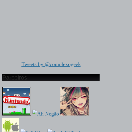
Tweets by @complexogeek
Parceiros