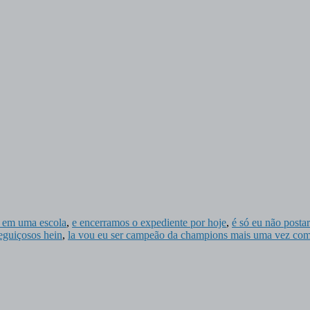
o em uma escola
,
e encerramos o expediente por hoje
,
é só eu não posta
eguiçosos hein
,
la vou eu ser campeão da champions mais uma vez com