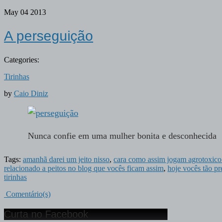
May
04
2013
A perseguição
Categories:
Tirinhas
by
Caio Diniz
Nunca confie em uma mulher bonita e desconhecida
Tags:
amanhã darei um jeito nisso
,
cara como assim jogam agrotoxic
relacionado a peitos no blog que vocês ficam assim
,
hoje vocês tão pr
tirinhas
Comentário(s)
Curta no Facebook