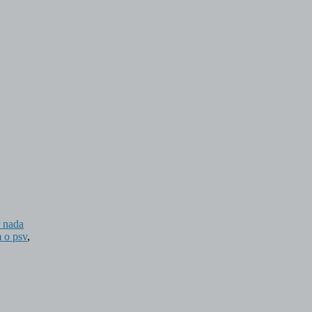
r nada
 o psv
,