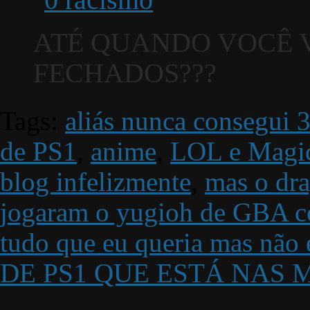
ATÉ QUANDO VOCÊ V
FECHADOS???
Tags:
aliás nunca consegui 
de PS1
,
anime
,
LOL e Magic
blog infelizmente
,
mas o dra
jogaram o yugioh de GBA co
tudo que eu queria mas n
DE PS1 QUE ESTÁ NAS 