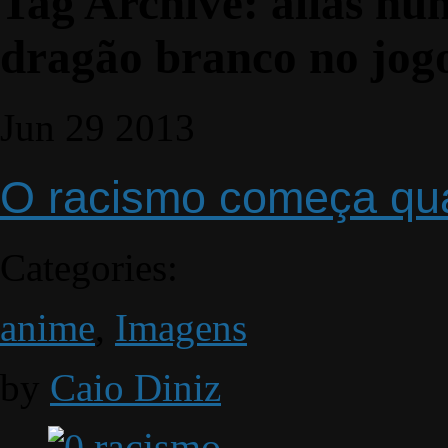
Tag Archive:
aliás nu
dragão branco no jog
Jun
29
2013
O racismo começa q
Categories:
anime
,
Imagens
by
Caio Diniz