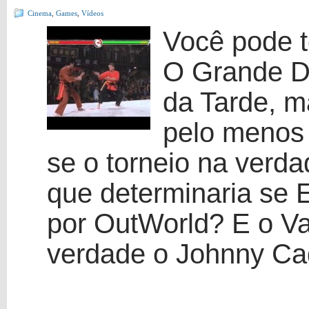
Cinema
,
Games
,
Vídeos
Você pode t
O Grande D
da Tarde, m
pelo menos
se o torneio na verd
que determinaria se 
por OutWorld? E o V
verdade o Johnny C