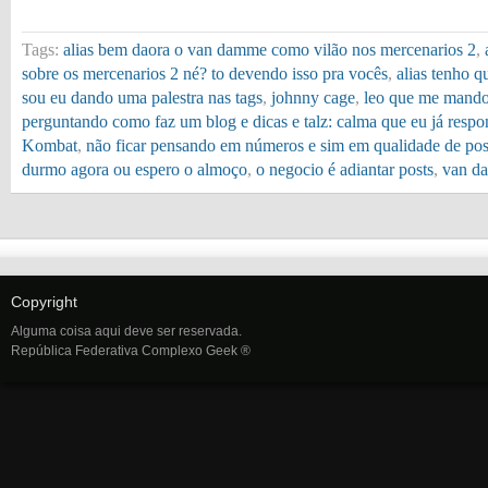
Tags:
alias bem daora o van damme como vilão nos mercenarios 2
,
sobre os mercenarios 2 né? to devendo isso pra vocês
,
alias tenho q
sou eu dando uma palestra nas tags
,
johnny cage
,
leo que me mand
perguntando como faz um blog e dicas e talz: calma que eu já respo
Kombat
,
não ficar pensando em números e sim em qualidade de po
durmo agora ou espero o almoço
,
o negocio é adiantar posts
,
van d
Copyright
Alguma coisa aqui deve ser reservada.
República Federativa Complexo Geek ®