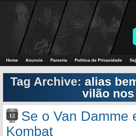
Home
Anuncie
Parceria
Politica de Privacidade
Sej
Tag Archive:
alias b
vilão nos
SEP
Se o Van Damme e
12
2012
Kombat