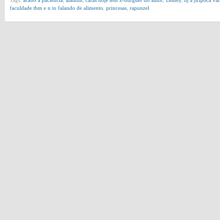
Tags:
acabo a paciencia
,
aladdin
,
caras hoje tem x-burguer do amor
,
Disney
,
hj a jiripoca vai
faculdade tbm e n to falando de alimento
,
princesas
,
rapunzel