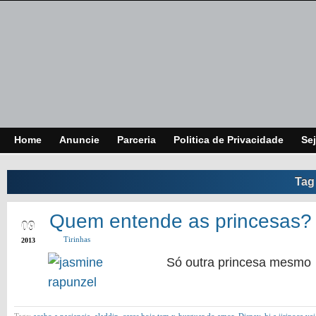
Home
Anuncie
Parceria
Politica de Privacidade
Sej
Tag
APR
Quem entende as princesas?
09
Tirinhas
2013
Só outra princesa mesm