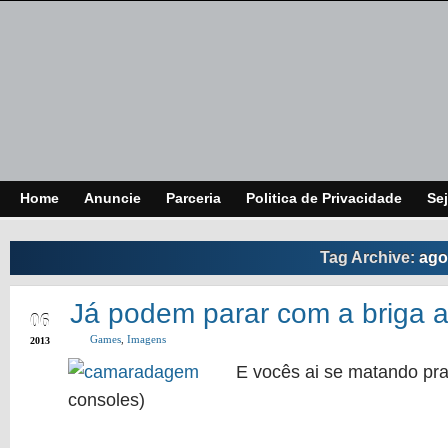
Home
Anuncie
Parceria
Politica de Privacidade
Sej
Tag Archive:
ago
APR
Já podem parar com a briga 
06
Games
,
Imagens
2013
E vocês ai se matando pra
consoles)