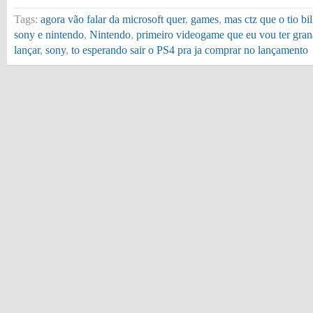
Tags:
agora vão falar da microsoft quer
,
games
,
mas ctz que o tio bi
sony e nintendo
,
Nintendo
,
primeiro videogame que eu vou ter gra
lançar
,
sony
,
to esperando sair o PS4 pra ja comprar no lançamento