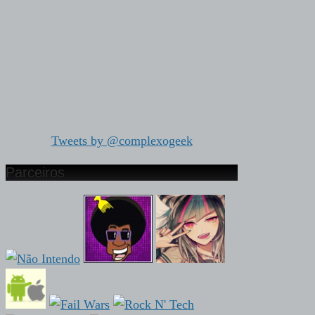
Tweets by @complexogeek
Parceiros