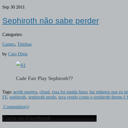
Sep
30
2011
Sephiroth não sabe perder
Categories:
Games
,
Tirinhas
by
Caio Diniz
Cade Fair Play Sephiroth??
Tags:
aertih morreu
,
cloud
,
essa foi rapida fazer
,
faz milanos que eu ti
FF
,
sephiroth
,
sephiroth perde
,
tava vendo como o sephiroth theme é 
Comentário(s)
Curta no Facebook