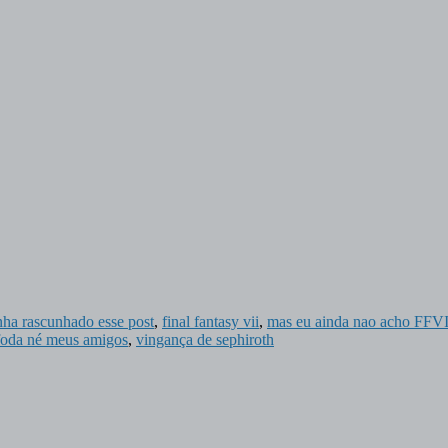
nha rascunhado esse post
,
final fantasy vii
,
mas eu ainda nao acho FFVI
foda né meus amigos
,
vingança de sephiroth