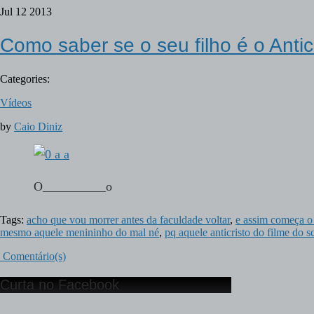
Jul
12
2013
Como saber se o seu filho é o Antic
Categories:
Vídeos
by
Caio Diniz
O__________o
Tags:
acho que vou morrer antes da faculdade voltar
,
e assim começa o
mesmo aquele menininho do mal né
,
pq aquele anticristo do filme do
Comentário(s)
Curta no Facebook