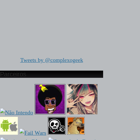
Tweets by @complexogeek
Parceiros