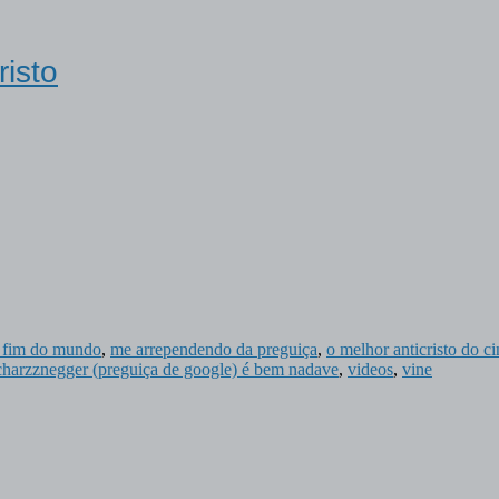
risto
 fim do mundo
,
me arrependendo da preguiça
,
o melhor anticristo do c
 scharzznegger (preguiça de google) é bem nadave
,
videos
,
vine