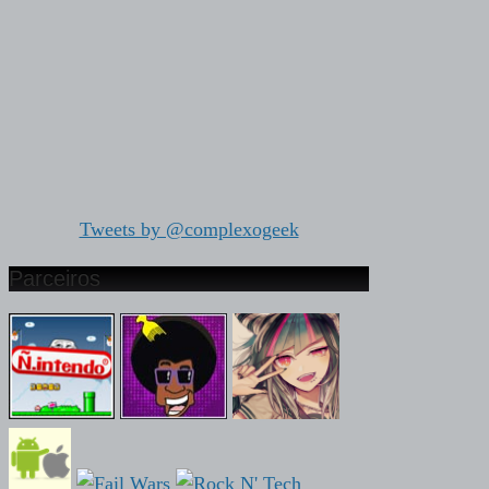
Tweets by @complexogeek
Parceiros