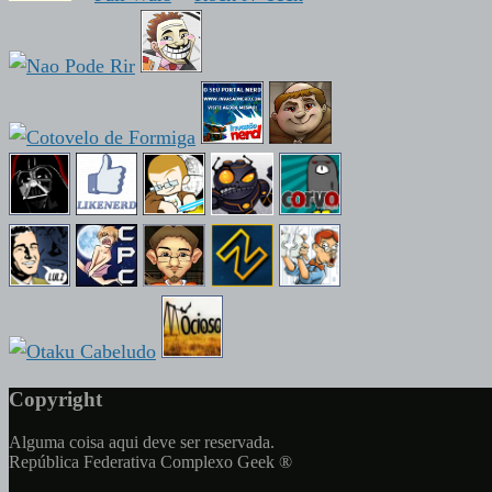
Copyright
Alguma coisa aqui deve ser reservada.
República Federativa Complexo Geek ®