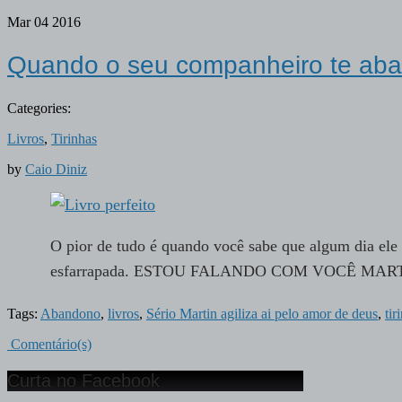
Mar
04
2016
Quando o seu companheiro te aband
Categories:
Livros
,
Tirinhas
by
Caio Diniz
O pior de tudo é quando você sabe que algum dia ele 
esfarrapada. ESTOU FALANDO COM VOCÊ MARTIN
Tags:
Abandono
,
livros
,
Sério Martin agiliza ai pelo amor de deus
,
tir
Comentário(s)
Curta no Facebook