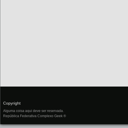
Copyright
Alguma coisa aqui deve ser reservada.
República Federativa Complexo Geek ®