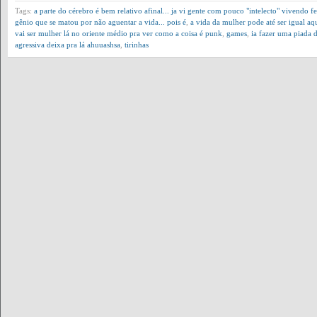
Tags:
a parte do cérebro é bem relativo afinal... ja vi gente com pouco "intelecto" vivendo
gênio que se matou por não aguentar a vida... pois é
,
a vida da mulher pode até ser igual aq
vai ser mulher lá no oriente médio pra ver como a coisa é punk
,
games
,
ia fazer uma piada 
agressiva deixa pra lá ahuuashsa
,
tirinhas