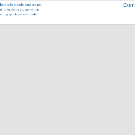
Come
 feliz e todo mundo conhece um
ui no ocidente pra gente mas
de bug que ia parecer muito