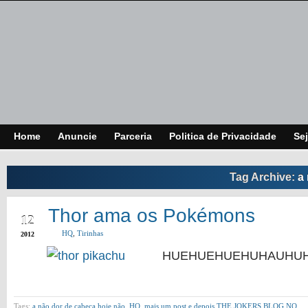
Home
Anuncie
Parceria
Politica de Privacidade
Sej
Tag Archive:
a
OCT
Thor ama os Pokémons
12
HQ
,
Tirinhas
2012
HUEHUEHUEHUHAUHU
Tags:
a não dor de cabeça hoje não
,
HQ
,
mais um post e depois THE JOKERS BLOG NO.....