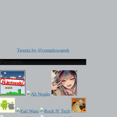
Tweets by @complexogeek
Parceiros