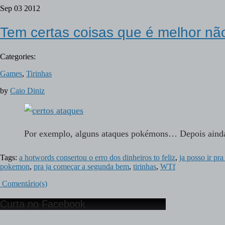
Sep
03
2012
Tem certas coisas que é melhor nã
Categories:
Games
,
Tirinhas
by
Caio Diniz
Por exemplo, alguns ataques pokémons… Depois aind
Tags:
a hotwords consertou o erro dos dinheiros to feliz
,
ja posso ir pr
pokemon
,
pra ja começar a segunda bem
,
tirinhas
,
WTf
Comentário(s)
Curta no Facebook