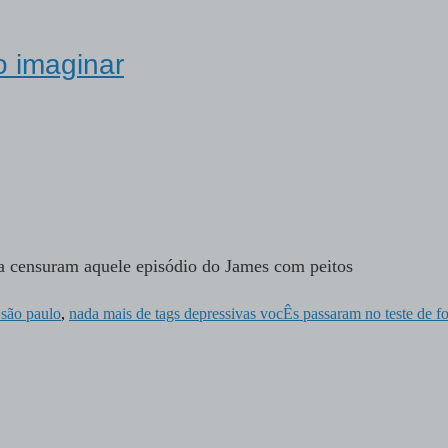
o imaginar
a censuram aquele episódio do James com peitos
a são paulo
,
nada mais de tags depressivas vocÊs passaram no teste de f