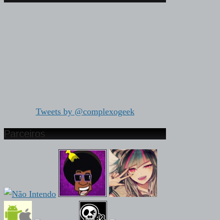
Tweets by @complexogeek
Parceiros