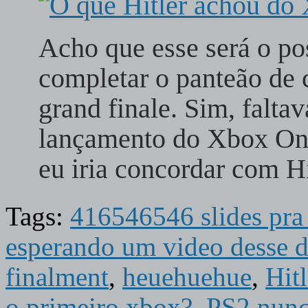
Acho que esse será o pos
completar o panteão de
grand finale. Sim, faltav
lançamento do Xbox O
eu iria concordar com H
Tags:
416546546 slides pra
esperando um video desse d
finalment
,
heuehuehue
,
Hitl
o primeiro xbox?
,
PS2 nunc