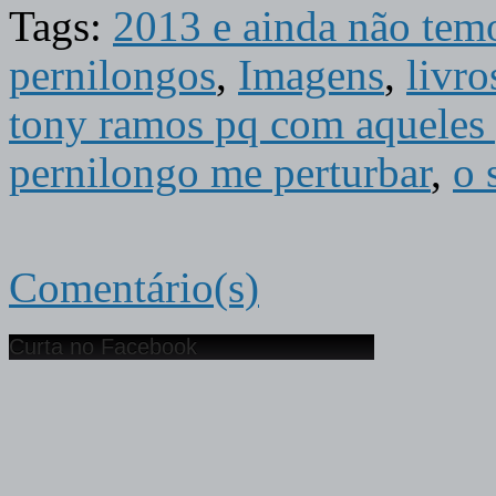
Tags:
2013 e ainda não temo
pernilongos
,
Imagens
,
livro
tony ramos pq com aqueles 
pernilongo me perturbar
,
o 
Comentário(s)
Curta no Facebook