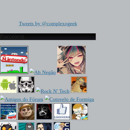
Tweets by @complexogeek
Parceiros