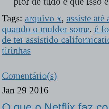
pior de tudo é que isso
Tags:
arquivo x
,
assiste até
quando o mulder some
,
é f
de ter assistido californicat
tirinhas
Comentário(s)
Jan
29
2016
O que o Netflix faz co