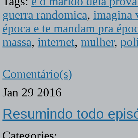
Tags:
e o marido dela prov
guerra randomica
,
imagina 
época e te mandam pra époc
massa
,
internet
,
mulher
,
pol
Comentário(s)
Jan
29
2016
Resumindo todo episó
Categories: