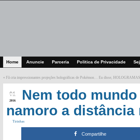
Home
Anuncie
Parceria
Politica de Privacidade
Sej
«
Fã cria impressionantes projeções holográficas de Pokémon… Eu disse, HOLOGR
MAR
Nem todo mundo
01
2016
namoro a distância
Tirinhas
Compartilhe