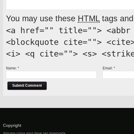
You may use these
HTML
tags and 
<a href="" title=""> <abbr
<blockquote cite=""> <cite
<i> <q cite=""> <s> <strik
Name:
*
Email:
*
Copyright
Alguma coisa aqui deve ser reservada.