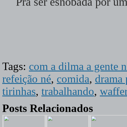
Pra ser esnobada por u
Tags:
com a dilma a gente n
refeição né
,
comida
,
drama 
tirinhas
,
trabalhando
,
waffe
Posts Relacionados