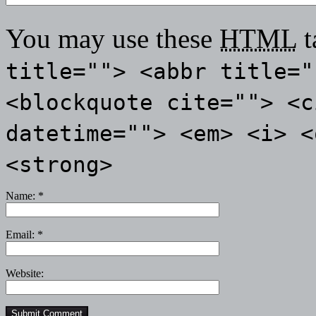
You may use these
HTML
t
title=""> <abbr title="
<blockquote cite=""> <c
datetime=""> <em> <i> <
<strong>
Name:
*
Email:
*
Website: