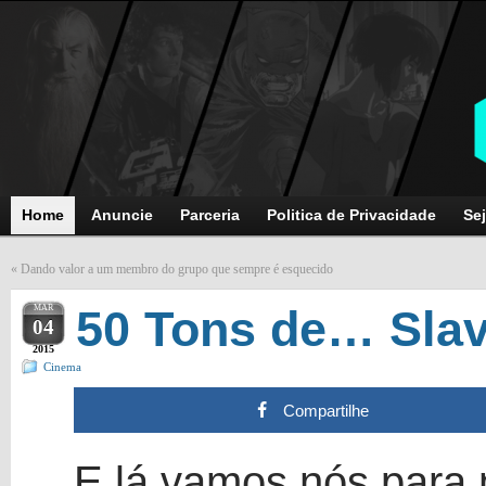
Home
Anuncie
Parceria
Politica de Privacidade
Sej
«
Dando valor a um membro do grupo que sempre é esquecido
MAR
50 Tons de… Slav
04
2015
Cinema
Compartilhe
E lá vamos nós para