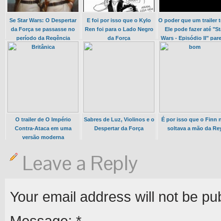
Se Star Wars: O Despertar
E foi por isso que o Kylo
O poder que um trailer 
da Força se passasse no
Ren foi para o Lado Negro
Ele pode fazer até "St
período da Regência
da Força
Wars - Episódio II" par
Britânica
bom
O trailer de O Império
Sabres de Luz, Violinos e o
É por isso que o Finn 
Contra-Ataca em uma
Despertar da Força
soltava a mão da Re
versão moderna
Leave a Reply
Your email address will not be pu