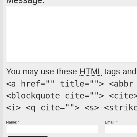
Message:
*
You may use these
HTML
tags and 
<a href="" title=""> <abbr
<blockquote cite=""> <cite
<i> <q cite=""> <s> <strik
Name:
*
Email:
*