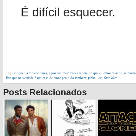
É difícil esquecer.
Tags:
cinquenta tons de cinza
,
e por "animes" vocês sabem do que eu estou falando
,
ia mostr
Fett que na verdade é um caso de amor proibido também
,
jabba
,
leia
,
Star Wars
Posts Relacionados