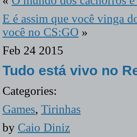
«
O mundo dos cachorros é 
E é assim que você vinga d
você no CS:GO
»
Feb
24
2015
Tudo está vivo no 
Categories:
Games
,
Tirinhas
by
Caio Diniz