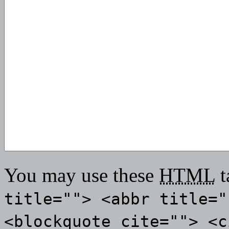
You may use these
HTML
t
title=""> <abbr title="
<blockquote cite=""> <c