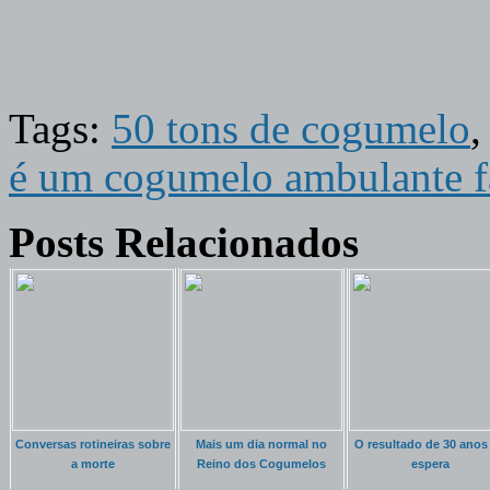
Tags:
50 tons de cogumelo
é um cogumelo ambulante f
Posts Relacionados
Conversas rotineiras sobre
Mais um dia normal no
O resultado de 30 anos
a morte
Reino dos Cogumelos
espera