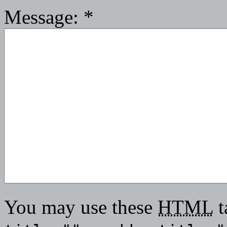
Message:
*
You may use these
HTML
t