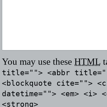
You may use these
HTML
t
title=""> <abbr title="
<blockquote cite=""> <c
datetime=""> <em> <i> <
<strong>