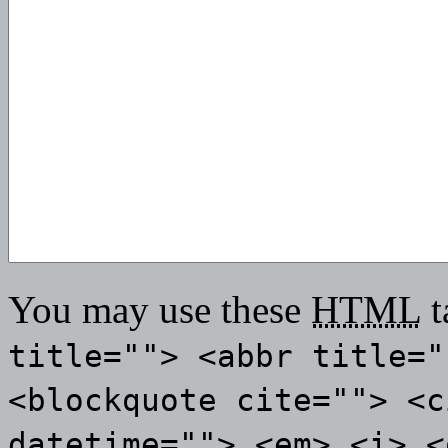
You may use these
HTML
t
title=""> <abbr title="
<blockquote cite=""> <c
datetime=""> <em> <i> <