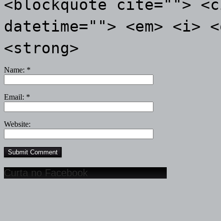
<blockquote cite=""> <c
datetime=""> <em> <i> <
<strong>
Name:
*
Email:
*
Website:
Curta no Facebook