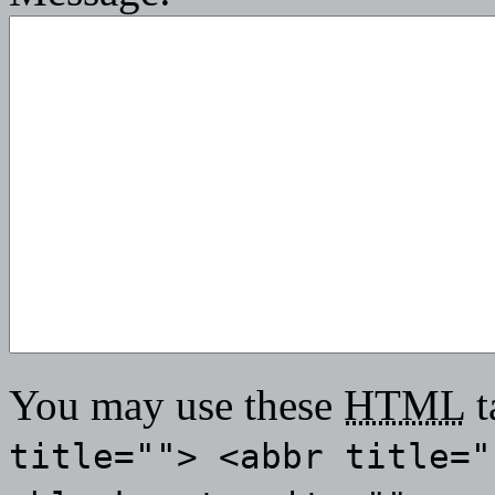
You may use these
HTML
t
title=""> <abbr title="