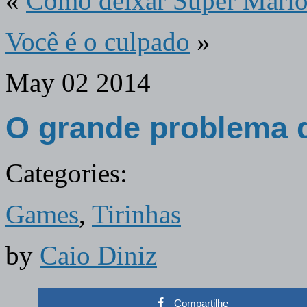
«
Como deixar Super Mario
Você é o culpado
»
May
02
2014
O grande problema d
Categories:
Games
,
Tirinhas
by
Caio Diniz
Compartilhe