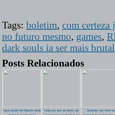
Tags:
boletim
,
com certeza j
no futuro mesmo
,
games
,
R
dark souls ia ser mais brutal
Posts Relacionados
Upar assim em Skyrim seria
Toda vez que eu tento ser
Quando seu nível de