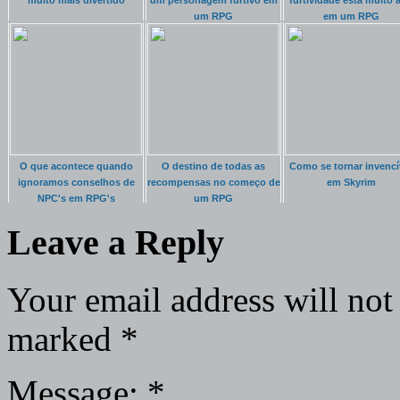
muito mais divertido
um personagem furtivo em
furtividade está muito a
um RPG
em um RPG
O que acontece quando
O destino de todas as
Como se tornar invencí
ignoramos conselhos de
recompensas no começo de
em Skyrim
NPC's em RPG's
um RPG
Leave a Reply
Your email address will not
marked
*
Message:
*