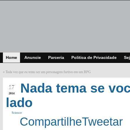
Home
Anuncie
Parceria
Politica de Privacidade
Sej
«
Toda vez que eu tento ser um personagem furtivo em um RPG
APR
Nada tema se voc
17
2014
lado
Science
Compartilhe
Tweetar