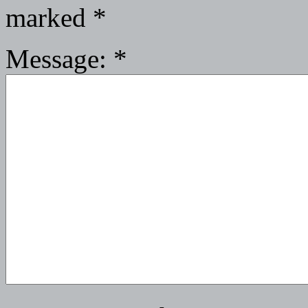
marked
*
Message:
*