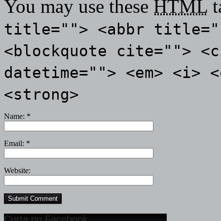
You may use these
HTML
t
title=""> <abbr title="
<blockquote cite=""> <c
datetime=""> <em> <i> <
<strong>
Name:
*
Email:
*
Website:
Curta no Facebook