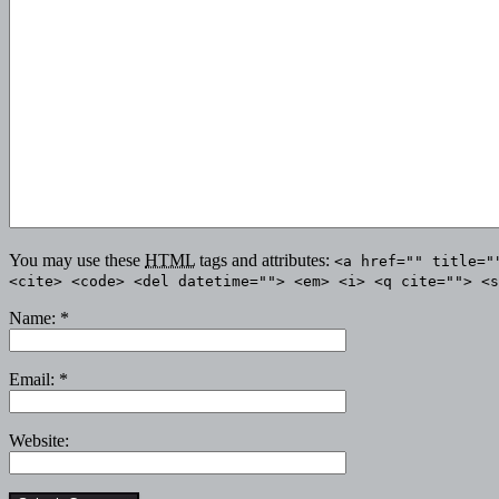
You may use these
HTML
tags and attributes:
<a href="" title="
<cite> <code> <del datetime=""> <em> <i> <q cite=""> <s
Name:
*
Email:
*
Website: