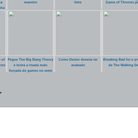
ta
maneiro
feito
Game of Thrones já
nha
 of
Pegue The Big Bang Theory
Como Dexter deveria ter
Breaking Bad foi o pr
ste
e insira a risada mais
acabado
de The Walking D
forçada do games no meio
da série
*