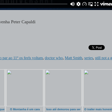
venha Peter Capaldi
 par ao 11º os feels voltam
,
doctor who
,
Matt Smith
,
series
,
still not a 
 que
O Montanha é um cara
Isso até demorou para ser
O trailer mais hones