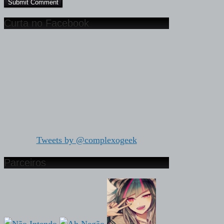
Curta no Facebook
Tweets by @complexogeek
Parceiros