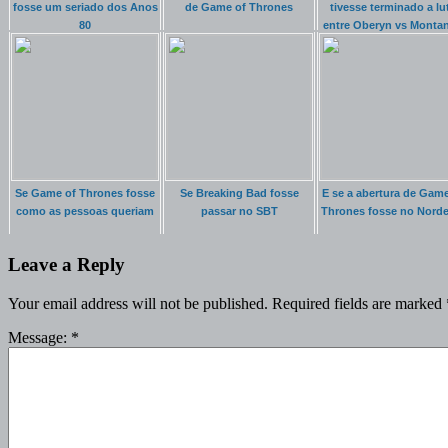
fosse um seriado dos Anos
de Game of Thrones
tivesse terminado a lu
80
entre Oberyn vs Monta
Se Game of Thrones fosse
Se Breaking Bad fosse
E se a abertura de Game
como as pessoas queriam
passar no SBT
Thrones fosse no Norde
Leave a Reply
Your email address will not be published.
Required fields are marked
Message:
*