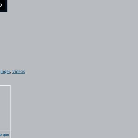
ginger
,
videos
to que