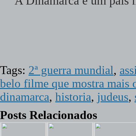
A Dinamarca é um país 
Tags:
2ª guerra mundial
,
ass
belo filme que mostra mais
dinamarca
,
historia
,
judeus
,
Posts Relacionados