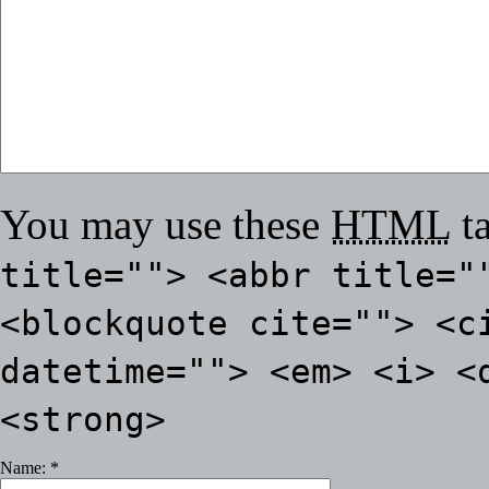
You may use these
HTML
ta
title=""> <abbr title="
<blockquote cite=""> <c
datetime=""> <em> <i> <
<strong>
Name:
*