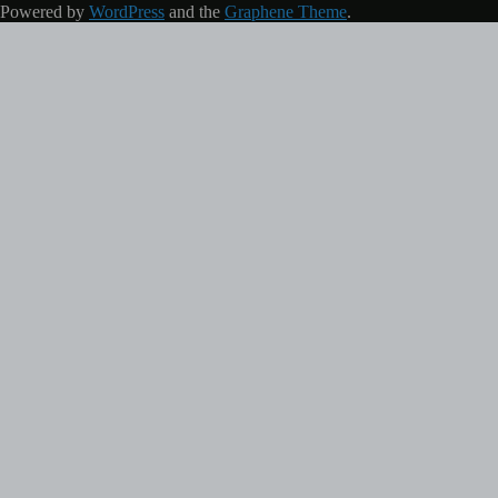
Powered by
WordPress
and the
Graphene Theme
.