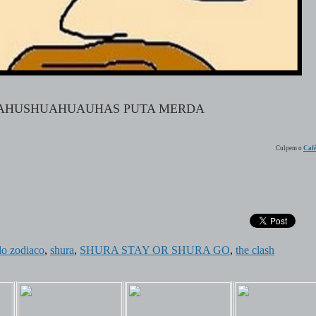
HUSHUAHUAUHAS PUTA MERDA
Culpem o
Caf
do zodiaco
,
shura
,
SHURA STAY OR SHURA GO
,
the clash