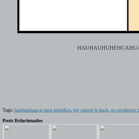
HAUHAUHUHEHUAHUA
Tags:
hauhuahuaa ai meu apendice
,
my cancer is back
,
os cavaleiros 
Posts Relacionados