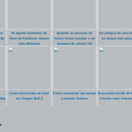
ze
Se aquele momento do
Quando as pessoas do
Os perigos de uma 
ção
filme de Pokémon tivesse
futuro forem estudar o ser
no tempo mal calcu
sido diferente
humano do século XXI
Como funcionam as lutas
Como convencer seu amigo
Essa outra versão de
 Man
em Dragon Ball Z
a assistir Animes
é muito mais interes
*