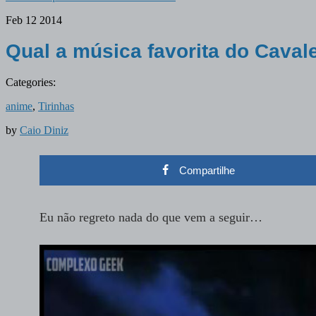
Feb
12
2014
Qual a música favorita do Caval
Categories:
anime
,
Tirinhas
by
Caio Diniz
Compartilhe
Eu não regreto nada do que vem a seguir…