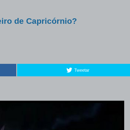
eiro de Capricórnio?
Tweetar