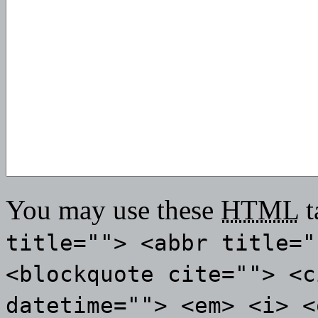
You may use these
HTML
t
title=""> <abbr title="
<blockquote cite=""> <c
datetime=""> <em> <i> <