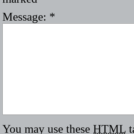
Message:
*
You may use these
HTML
t