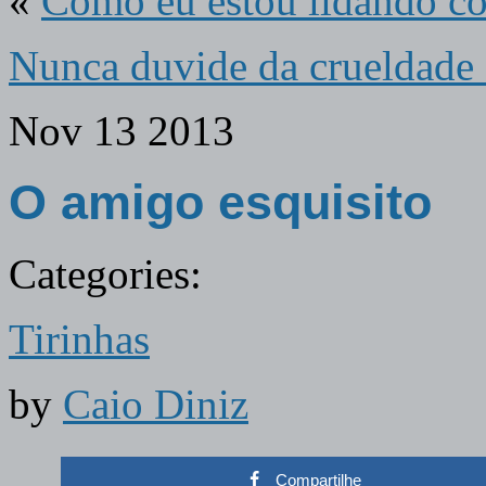
«
Como eu estou lidando co
Nunca duvide da crueldade
Nov
13
2013
O amigo esquisito
Categories:
Tirinhas
by
Caio Diniz
Compartilhe