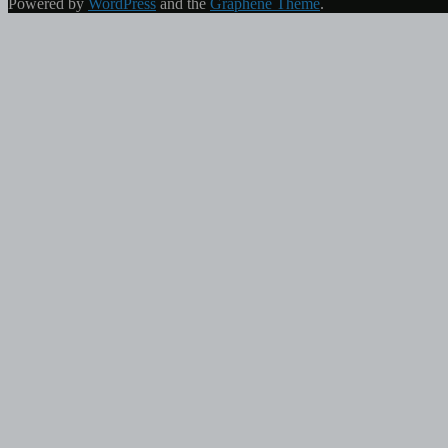
Powered by
WordPress
and the
Graphene Theme
.