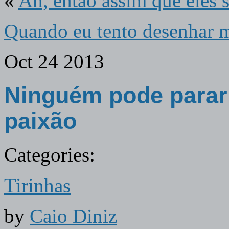
«
Ah, então assim que eles s
Quando eu tento desenhar 
Oct
24
2013
Ninguém pode para
paixão
Categories:
Tirinhas
by
Caio Diniz