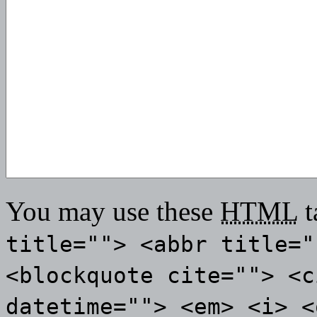
You may use these
HTML
t
title=""> <abbr title="
<blockquote cite=""> <c
datetime=""> <em> <i> <