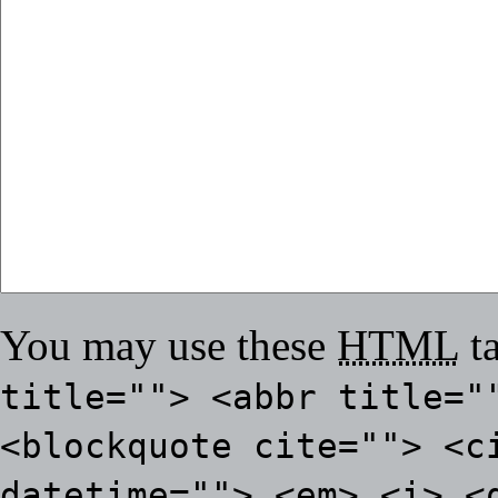
You may use these
HTML
ta
title=""> <abbr title="
<blockquote cite=""> <c
datetime=""> <em> <i> <