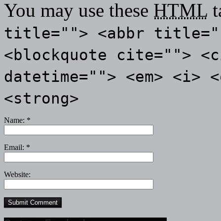
You may use these
HTML
t
title=""> <abbr title="
<blockquote cite=""> <c
datetime=""> <em> <i> <
<strong>
Name:
*
Email:
*
Website: