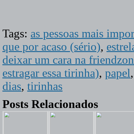
Tags:
as pessoas mais impor
que por acaso (sério)
,
estrel
deixar um cara na friendzo
estragar essa tirinha)
,
papel
dias
,
tirinhas
Posts Relacionados