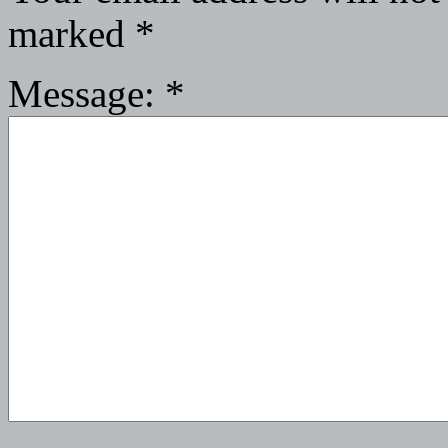
marked
*
Message:
*