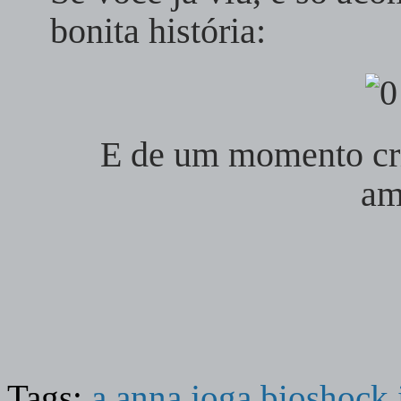
bonita história:
E de um momento crí
am
Tags:
a anna joga bioshock i