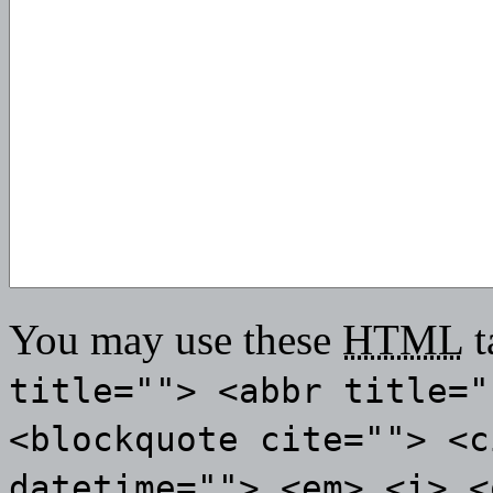
You may use these
HTML
t
title=""> <abbr title="
<blockquote cite=""> <c
datetime=""> <em> <i> <