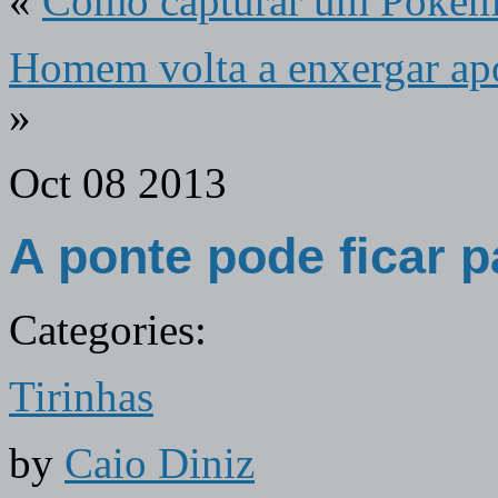
«
Como capturar um Poké
Homem volta a enxergar apó
»
Oct
08
2013
A ponte pode ficar p
Categories:
Tirinhas
by
Caio Diniz