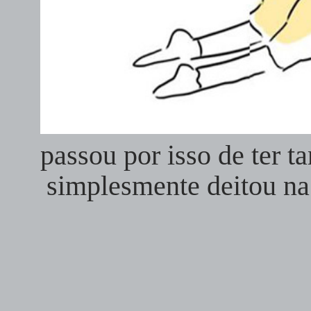
passou por isso de ter ta
simplesmente deitou n