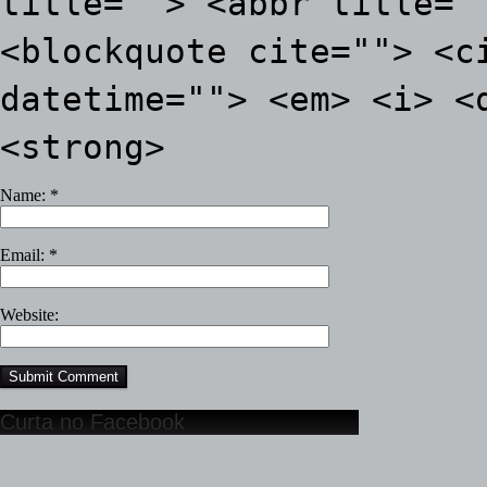
title=""> <abbr title="
<blockquote cite=""> <c
datetime=""> <em> <i> <
<strong>
Name:
*
Email:
*
Website:
Curta no Facebook