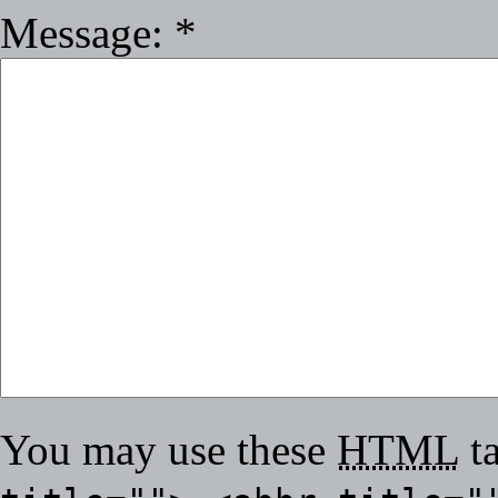
Message:
*
You may use these
HTML
ta