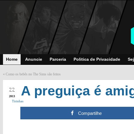
Home
Anuncie
Parceria
Politica de Privacidade
Sej
«
Como os bebês no The Sims são feitos
SEP
A preguiça é ami
22
2013
Tirinhas
Compartilhe