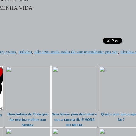
MINHA VIDA
ey cyrus
,
música
,
não tem mais nada de surpreendente pra ver
,
nicolas 
Uma bobina de Tesla que
Sem tempo para descobrir o
Qual o som que a rap
s
faz música melhor que
que a raposa diz É HORA
faz?
Skrillex
DO METAL