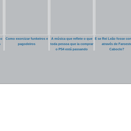
do
Como exorcizar funkeiros e
A música que reflete o que
E se Rei Leão fosse co
s
pagodeiros
toda pessoa que ia comprar
através de Faroest
o PS4 está passando
Caboclo?