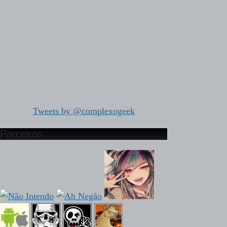
Tweets by @complexogeek
Parceiros