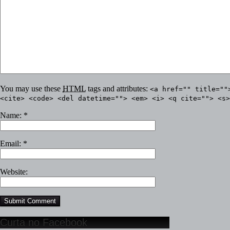
You may use these
HTML
tags and attributes:
<a href="" title=""
<cite> <code> <del datetime=""> <em> <i> <q cite=""> <s>
Name:
*
Email:
*
Website:
Curta no Facebook