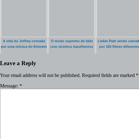
A vida do Joffrey contada
O modo supremo de lidar
Linkin Park sendo canta
por uma música do Eminem
com vizinhos barulhentos
por 183 filmes diferente
Leave a Reply
Your email address will not be published.
Required fields are marked
*
Message:
*