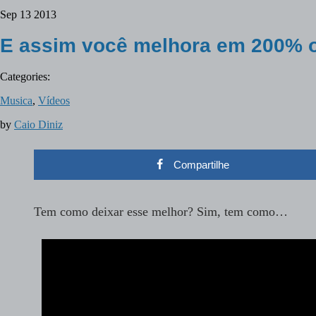
Sep
13
2013
E assim você melhora em 200% o 
Categories:
Musica
,
Vídeos
by
Caio Diniz
Compartilhe
Tem como deixar esse melhor? Sim, tem como…