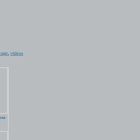
cage
,
videos
osa