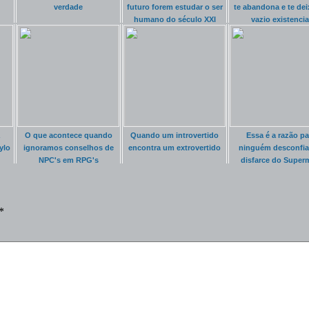
verdade
futuro forem estudar o ser
te abandona e te dei
humano do século XXI
vazio existencia
O que acontece quando
Quando um introvertido
Essa é a razão pa
ylo
ignoramos conselhos de
encontra um extrovertido
ninguém desconfia
NPC's em RPG's
disfarce do Super
*