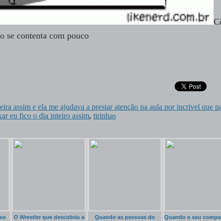
C
o se contenta com pouco
ira assim e ela me ajudava a prestar atenção na aula por incrivel que p
xar eu fico o dia inteiro assim
,
tirinhas
so
O Wrestler que descobriu a
Quando as pessoas do
Quando o seu compa