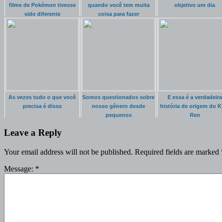
filme de Pokémon tivesse
quando você tem muita
objetivo um dia
sido diferente
coisa para fazer
As vezes tudo o que você
Somos questionados sobre
E essa é a verdadeira
precisa é disso
nosso gênero desde
história de origem do K
pequenos
Ren
Leave a Reply
Your email address will not be published.
Required fields are marked
Message:
*