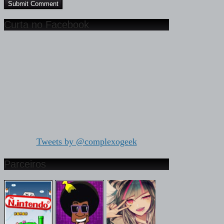
Curta no Facebook
Tweets by @complexogeek
Parceiros