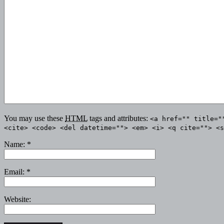
You may use these
HTML
tags and attributes:
<a href="" title="
<cite> <code> <del datetime=""> <em> <i> <q cite=""> <s
Name:
*
Email:
*
Website: