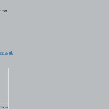
omo
areça
,
ok
nheiro