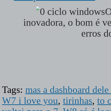
O
inovadora, o bom é ve
erros d
Tags:
mas a dashboard dele
W7 i love you
,
tirinhas
,
to 