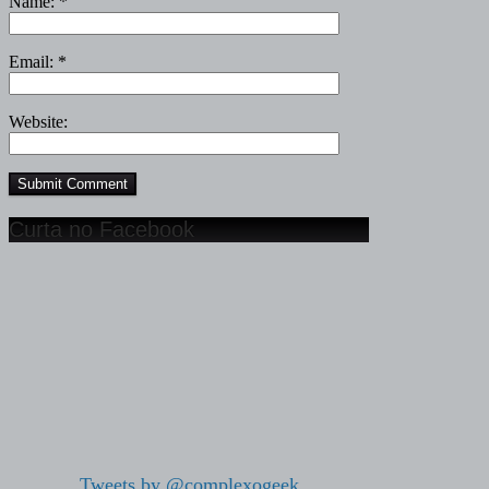
Name:
*
Email:
*
Website:
Curta no Facebook
Tweets by @complexogeek