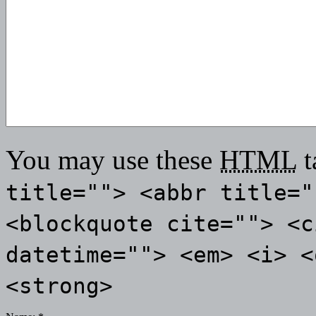
You may use these
HTML
t
title=""> <abbr title="
<blockquote cite=""> <c
datetime=""> <em> <i> <
<strong>