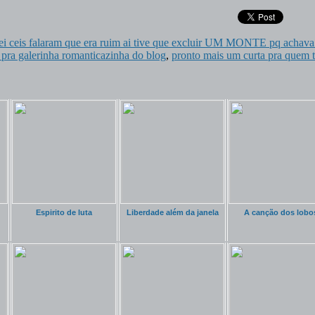
tei ceis falaram que era ruim ai tive que excluir UM MONTE pq achava 
 pra galerinha romanticazinha do blog
,
pronto mais um curta pra quem 
Espirito de luta
Liberdade além da janela
A canção dos lobo