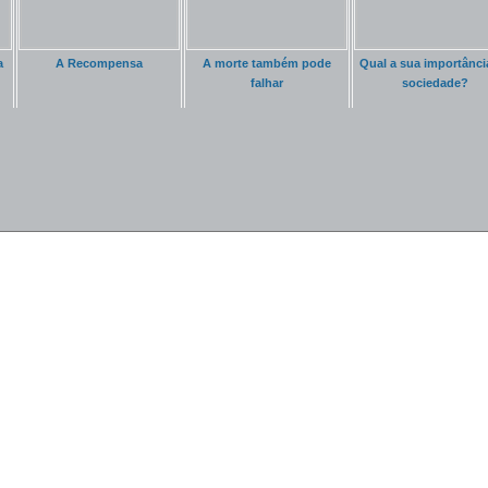
a
A Recompensa
A morte também pode
Qual a sua importânci
falhar
sociedade?