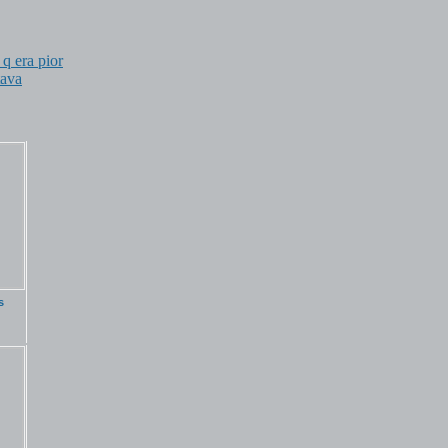
q era pior
tava
s