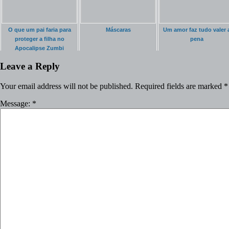
O que um pai faria para
Máscaras
Um amor faz tudo valer 
proteger a filha no
pena
Apocalipse Zumbi
Leave a Reply
Your email address will not be published.
Required fields are marked
*
Message:
*