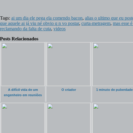
Tags:
ai um dia ele pega ela comendo bacon
,
alias o ultimo que eu pos
que aquele ai já viu né obvio q n vo postar
,
curta-metragem
,
mas esse é
reclamando da falta de cuta
,
videos
Posts Relacionados
A difícil vida de um
O criador
1 minuto de puberdade
engenheiro em reuniões