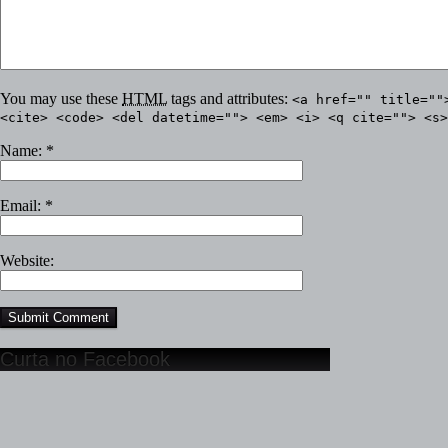
You may use these
HTML
tags and attributes:
<a href="" title=""
<cite> <code> <del datetime=""> <em> <i> <q cite=""> <s>
Name:
*
Email:
*
Website:
Curta no Facebook