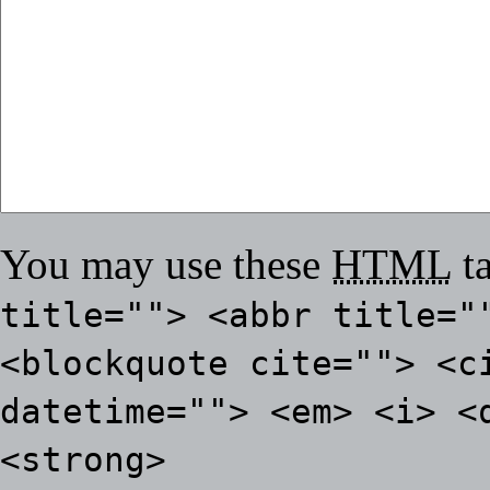
You may use these
HTML
ta
title=""> <abbr title="
<blockquote cite=""> <c
datetime=""> <em> <i> <
<strong>