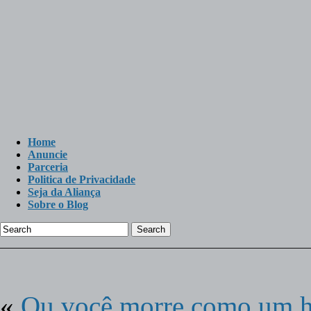
Home
Anuncie
Parceria
Politica de Privacidade
Seja da Aliança
Sobre o Blog
Search
«
Ou você morre como um h