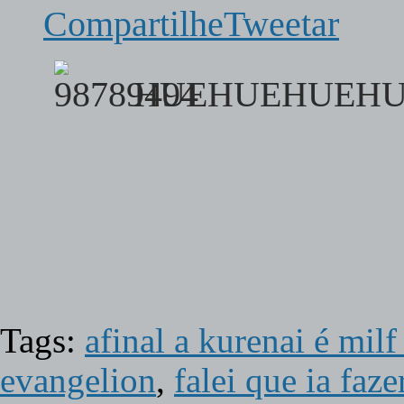
Compartilhe
Tweetar
HUEHUEHUEHU
Tags:
afinal a kurenai é milf
evangelion
,
falei que ia faz