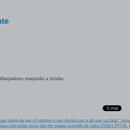
nte
Manjadores manjarão a tirinha
 mas manja de age of empires o que duvida que a glr que vai falar "noss
ssoa com nome russo que me manda sugestão de video PARA PFVR
,