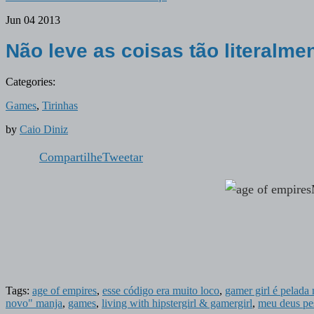
Jun
04
2013
Não leve as coisas tão literalme
Categories:
Games
,
Tirinhas
by
Caio Diniz
Compartilhe
Tweetar
Tags:
age of empires
,
esse código era muito loco
,
gamer girl é pelada
novo" manja
,
games
,
living with hipstergirl & gamergirl
,
meu deus pe