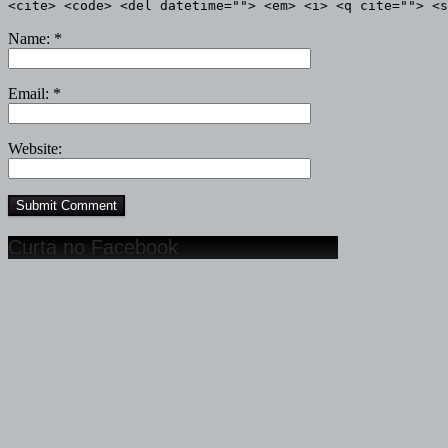
<cite> <code> <del datetime=""> <em> <i> <q cite=""> <s
Name:
*
Email:
*
Website:
Curta no Facebook