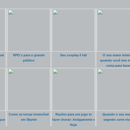
eal
RPG's para o grande
Seu cosplay é fail
O seu maior inim
público
quando você tem m
coisa para faze
Como se tornar invencível
Razões para um jogo te
Quando o seu ma
que
em Skyrim
fazer chorar: Antigamente x
segredo corre ris
Hoje