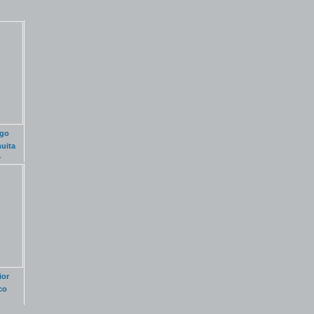
igo
uita
r
ior
co