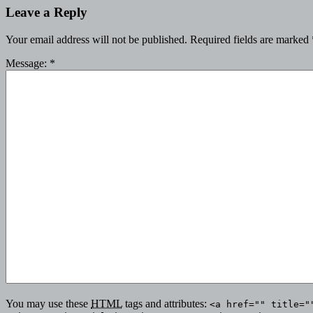
Leave a Reply
Your email address will not be published.
Required fields are marked
Message:
*
You may use these
HTML
tags and attributes:
<a href="" title="