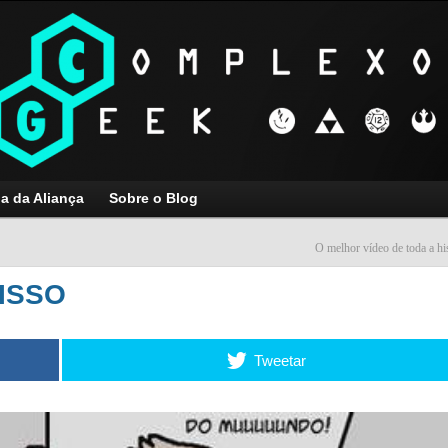
ja da Aliança
Sobre o Blog
O melhor vídeo de toda a his
 ISSO
Tweetar