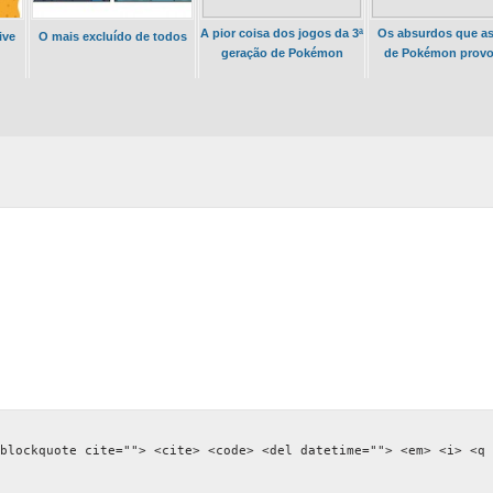
A pior coisa dos jogos da 3ª
Os absurdos que a
ive
O mais excluído de todos
geração de Pokémon
de Pokémon prov
blockquote cite=""> <cite> <code> <del datetime=""> <em> <i> <q 