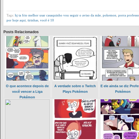
Tags:
hj ta frio melhor usar casaquinho vou seguir o aviso da mãe
,
pokemon
,
porra professo
por hoje aqui
,
tirinhas
,
você é 10
Posts Relacionados
O que acontece depois de
A verdade sobre o Twitch
E ele ainda se diz Profe
você vencer a Liga
Plays Pokémon
Pokémon
Pokémon