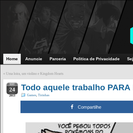
Home
Anuncie
Parceria
Politica de Privacidade
Se
«
Uma loira, um violino e Kingdom Hearts
MAY
Todo aquele trabalho PARA
24
Games
,
Tirinhas
2013
Compartilhe