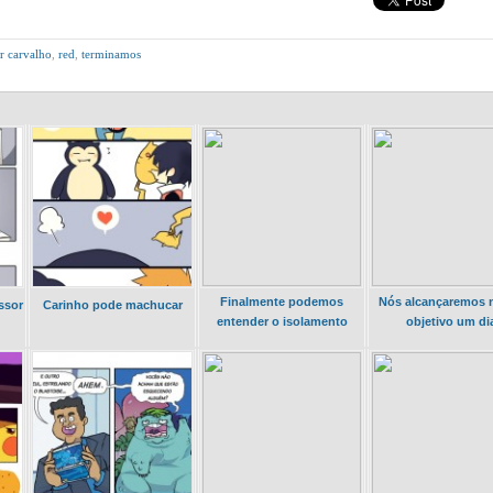
r carvalho
,
red
,
terminamos
Finalmente podemos
Nós alcançaremos 
ssor
Carinho pode machucar
entender o isolamento
objetivo um di