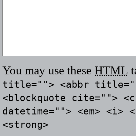
You may use these
HTML
t
title=""> <abbr title="
<blockquote cite=""> <c
datetime=""> <em> <i> <
<strong>