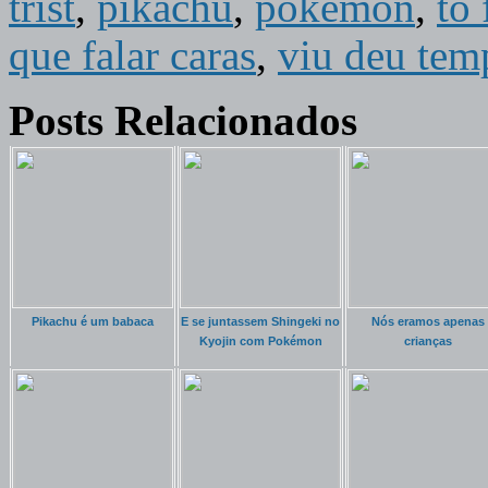
trist
,
pikachu
,
pokemon
,
to
que falar caras
,
viu deu tem
Posts Relacionados
Pikachu é um babaca
E se juntassem Shingeki no
Nós eramos apenas
Kyojin com Pokémon
crianças