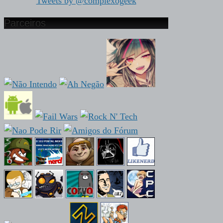
Tweets by @complexogeek
Parceiros