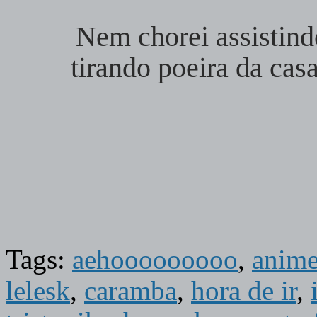
Nem chorei assistind
tirando poeira da ca
Tags:
aehooooooooo
,
anim
lelesk
,
caramba
,
hora de ir
,