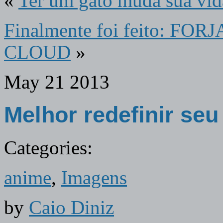
«
Ter um gato muda sua vid
Finalmente foi feito: 
CLOUD
»
May
21
2013
Melhor redefinir seu
Categories:
anime
,
Imagens
by
Caio Diniz