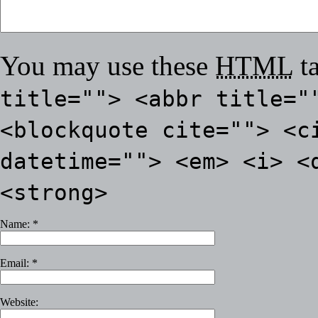
You may use these
HTML
ta
title=""> <abbr title="
<blockquote cite=""> <c
datetime=""> <em> <i> <
<strong>
Name:
*
Email:
*
Website: